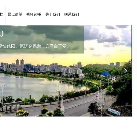
摘
景点瞭望
视频选播
关于我们
联系我们
)
菊花(唐代：李商隐)
是怯残阳。愿泛金鹦鹉，升君白玉堂。
，罗含宅里香。
罗含宅里香。几时禁重露，实是怯残阳。愿泛金鹦鹉，升
넲