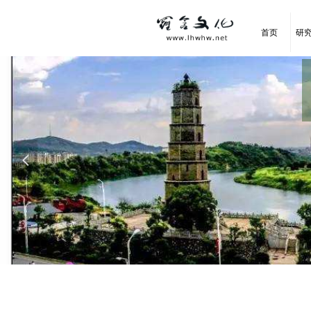
首页
研
넳