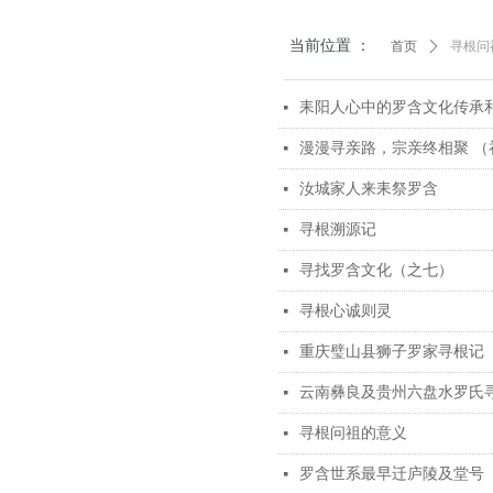
当前位置 ：
首页
ꄲ
寻根问
耒阳人心中的罗含文化传承
넷
漫漫寻亲路，宗亲终相聚 （
넷
汝城家人来耒祭罗含
넷
寻根溯源记
넷
寻找罗含文化（之七）
넷
寻根心诚则灵
넷
重庆璧山县狮子罗家寻根记
넷
云南彝良及贵州六盘水罗氏
넷
寻根问祖的意义
넷
罗含世系最早迁庐陵及堂号
넷