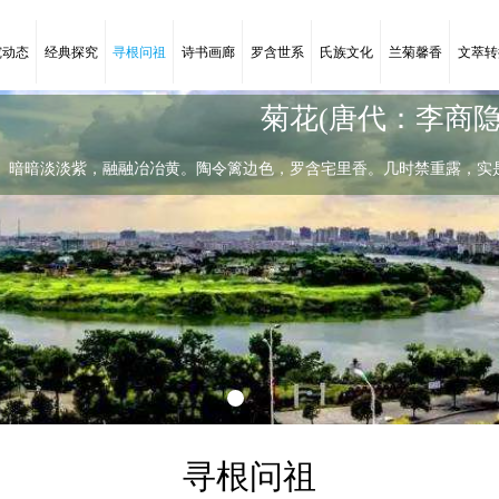
究动态
经典探究
寻根问祖
诗书画廊
罗含世系
氏族文化
兰菊馨香
文萃转
菊花(唐代：李商隐
暗暗淡淡紫，融融冶冶黄。陶令篱边色，罗含宅里香。几时禁重露，实
陶令篱边色
暗暗淡淡紫，融融冶冶黄。陶令篱边色，
寻根问祖