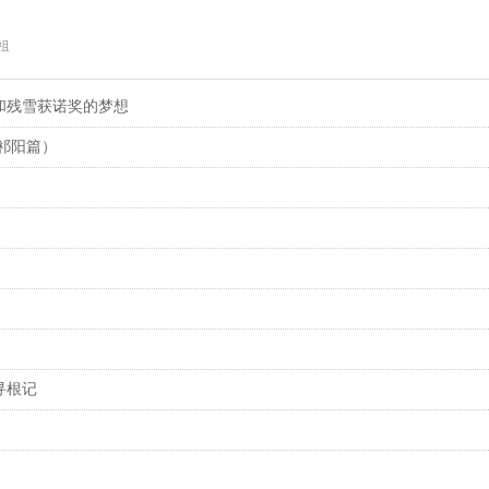
祖
和残雪获诺奖的梦想
祁阳篇）
寻根记