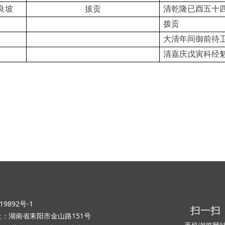
良坡
拔贡
清乾隆已酉五十
拨贡
大清年间御前待
清嘉庆戊寅科经
19892号-1
扫一扫
 地址：湖南省耒阳市金山路151号