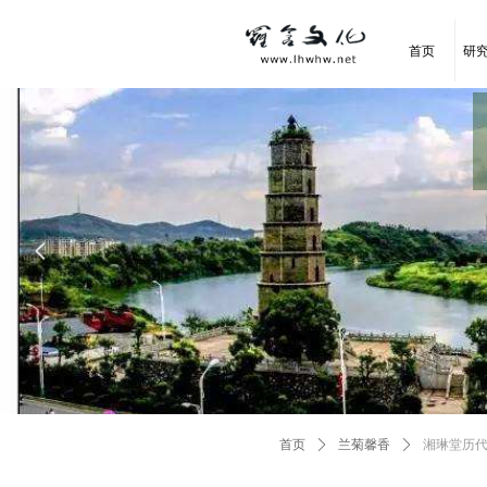
首页
研
넳
首页
ꄲ
兰菊馨香
ꄲ
湘琳堂历