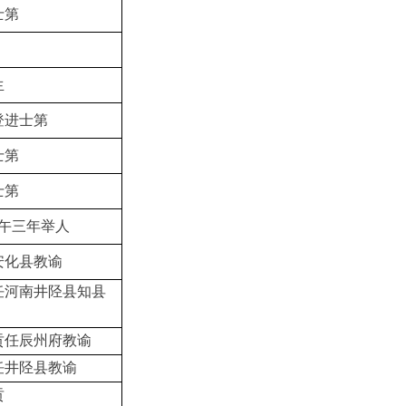
士第
生
登进士第
士第
士第
午三年举人
安化县教谕
任河南井陉县知县
贡任辰州府教谕
任井陉县教谕
贡