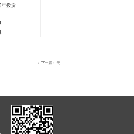
四年拨贡
卫
魁
下一篇：
无
ꁹ