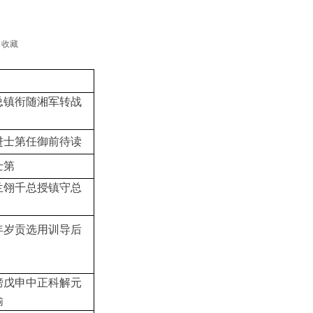
收藏
总镇衔随湘军转战
进士第任御前待读
士第
兰翎千总授镇守总
年岁贡选用训导后
榜戊申中正科解元
谕