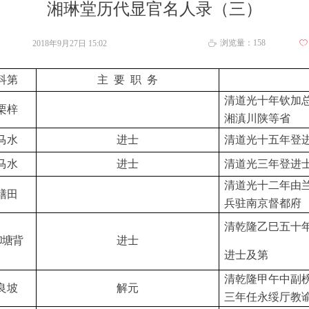
湘琳堂历代显官名人录（三）
浏览量：
158
2018年9月27日
15:02
ꄀ
ꄘ
科第
主
要
职
务
清道光十年钦加
栗梓
湘滇川陕等省
马水
进士
清道光十五年登
马水
进士
清道光三年登进
清道光十二年由
膳田
兵驻南京督都府
清乾隆乙巳五十
印塘背
进士
进士及第
清乾隆甲午中副
良坡
解元
三年任永绥厅教