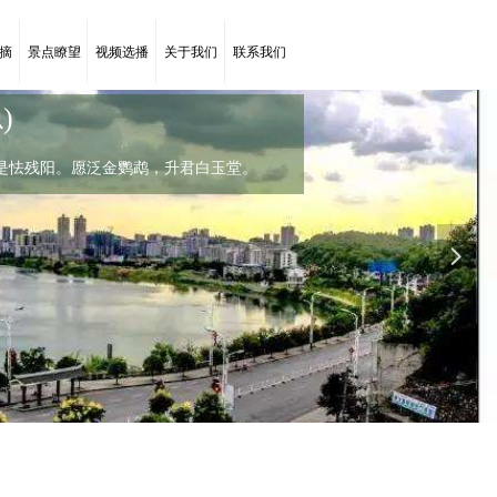
摘
景点瞭望
视频选播
关于我们
联系我们
)
菊花(唐代：李商隐)
是怯残阳。愿泛金鹦鹉，升君白玉堂。
，罗含宅里香。
罗含宅里香。几时禁重露，实是怯残阳。愿泛金鹦鹉，升
넲