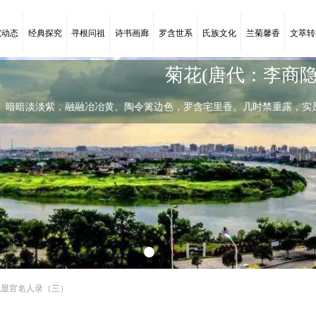
究动态
经典探究
寻根问祖
诗书画廊
罗含世系
氏族文化
兰菊馨香
文萃转
菊花(唐代：李商隐
暗暗淡淡紫，融融冶冶黄。陶令篱边色，罗含宅里香。几时禁重露，实
陶令篱边色
暗暗淡淡紫，融融冶冶黄。陶令篱边色，
代显官名人录（三）